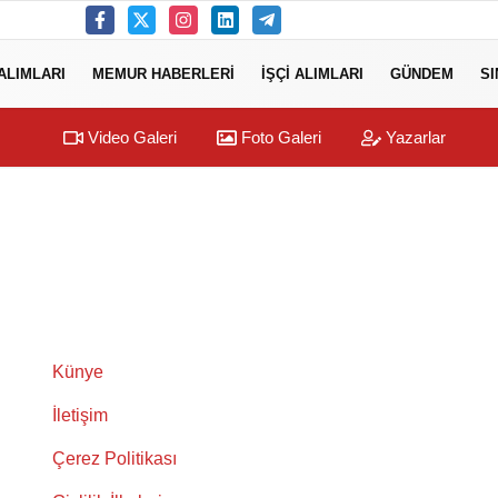
ALIMLARI
MEMUR HABERLERI
İŞÇI ALIMLARI
GÜNDEM
S
Video Galeri
Foto Galeri
Yazarlar
Künye
İletişim
Çerez Politikası