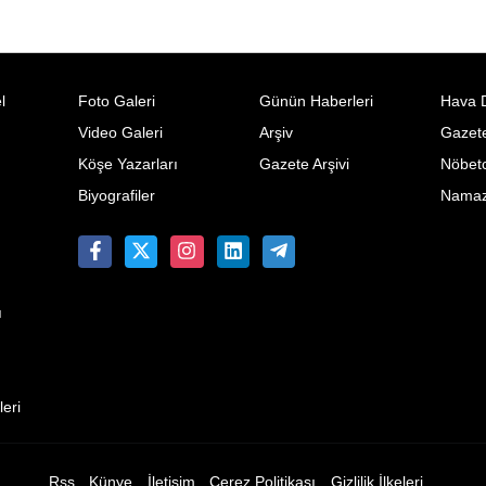
l
Foto Galeri
Günün Haberleri
Hava 
Video Galeri
Arşiv
Gazete
Köşe Yazarları
Gazete Arşivi
Nöbetc
Biyografiler
Namaz 
ı
eri
Rss
Künye
İletişim
Çerez Politikası
Gizlilik İlkeleri