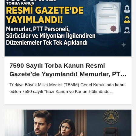
Kusur Sayıldı
İdaresi'nde 4
Genel Müdür
Görevden Alındı
7590 Sayılı Torba Kanun Resmi
Gazete'de Yayımlandı! Memurlar, PTT
Personeli, Sürücüler ve Milyonları
Türkiye Büyük Millet Meclisi (TBMM) Genel Kurulu'nda kabul
İlgilendiren Düzenlemeler Tek Tek
edilen 7590 sayılı "Bazı Kanun ve Kanun Hükmünde
Kararnamelerde Değişiklik Yapılmasına Dair Kanun", 31
Açıklandı
Temmuz 2026 tarihli Resmi Gazete'de yayımlanarak
yürürlüğe girdi. Kamu personel sistemi, PTT çalışanlarının
statüsü, sürücü belgeleri, turizm sektörüne yönelik prim
desteği, vergi uygulamaları, nükleer enerji yatırımları ve
birçok farklı alanda önemli değişiklikler içeren torba kanun