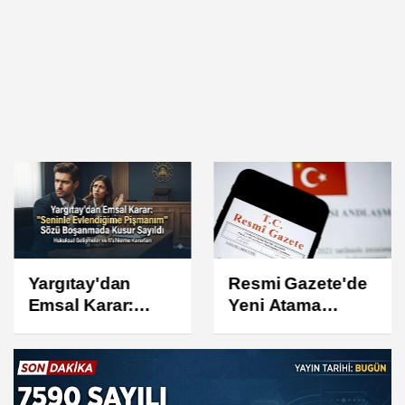
Yargıtay'dan
Resmi Gazete'de
Emsal Karar:
Yeni Atama
"Seninle
Kararları
Evlendiğime
Yayımlandı:
Pişmanım" Sözü
Ardahan Valisi
Boşanmada
Değişti, Göç