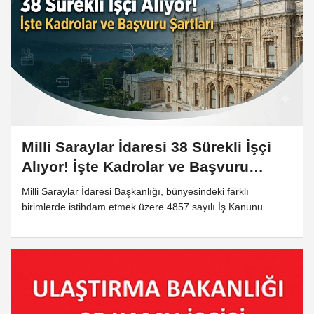
Milli Saraylar İdaresi 38 Sürekli İşçi
Alıyor! İşte Kadrolar ve Başvuru
Şartları
Milli Saraylar İdaresi Başkanlığı, bünyesindeki farklı
birimlerde istihdam etmek üzere 4857 sayılı İş Kanunu
kapsamında 38 sürekli işçi alımı yapacağını duyurdu.
İstanbul ve Edirne illerinde görevlendirilecek personeller,
uygulamalı sınav ve mülakat aşamalarının ardından
belirlenecek.