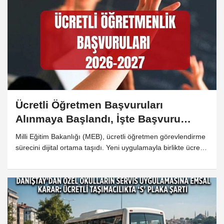
Ücretli Öğretmen Başvuruları
Alınmaya Başlandı, İşte Başvuru
Şartları
Milli Eğitim Bakanlığı (MEB), ücretli öğretmen görevlendirme
sürecini dijital ortama taşıdı. Yeni uygulamayla birlikte ücretli
öğretmen olmak isteyen adaylar başvurularını yalnızca e-
Devlet üzerinden gerçekleştirebilecek. Başvuruların
değerlendirilmesi ve görevlendirme işlemleri ise il ve ilçe milli
eğitim müdürlükleri tarafından yürütülecek.