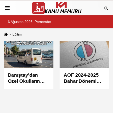
6 Ağustos 2026, Perşembe
Eğitim
Danıştay'dan
AÖF 2024-2025
Özel Okulların
Bahar Dönemi
Servis
Kayıt Yenileme:
Uygulamasına
Tarihler, Ücretler
Emsal Karar:
ve Adım Adım
Ücretli
Kılavuz
Taşımacılıkta 'S'