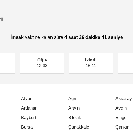
i
İmsak
vaktine kalan süre
4 saat 26 dakika 41 saniye
Öğle
İkindi
12:33
16:11
Afyon
Ağrı
Aksaray
Ardahan
Artvin
Aydın
Bayburt
Bilecik
Bingöl
Bursa
Çanakkale
Çankırı