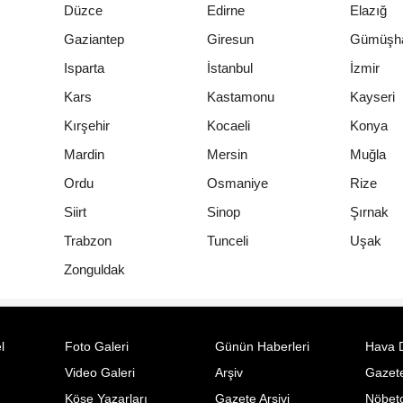
Düzce
Edirne
Elazığ
Gaziantep
Giresun
Gümüşh
Isparta
İstanbul
İzmir
Kars
Kastamonu
Kayseri
Kırşehir
Kocaeli
Konya
Mardin
Mersin
Muğla
Ordu
Osmaniye
Rize
Siirt
Sinop
Şırnak
Trabzon
Tunceli
Uşak
Zonguldak
l
Foto Galeri
Günün Haberleri
Hava 
Video Galeri
Arşiv
Gazete
Köşe Yazarları
Gazete Arşivi
Nöbetc