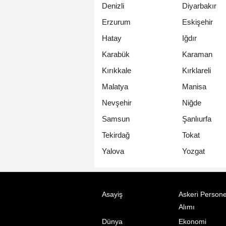
Denizli
Diyarbakır
Erzurum
Eskişehir
Hatay
Iğdır
Karabük
Karaman
Kırıkkale
Kırklareli
Malatya
Manisa
Nevşehir
Niğde
Samsun
Şanlıurfa
Tekirdağ
Tokat
Yalova
Yozgat
Asayiş
Askeri Persone
Alımı
Dünya
Ekonomi