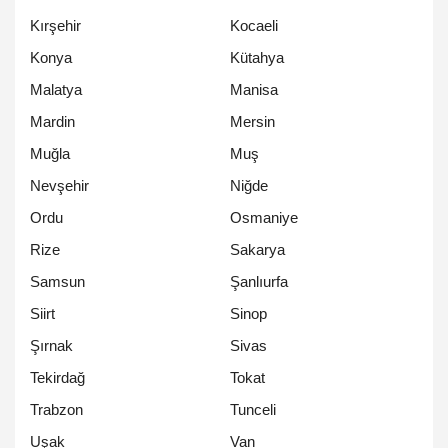
Kırşehir
Kocaeli
Konya
Kütahya
Malatya
Manisa
Mardin
Mersin
Muğla
Muş
Nevşehir
Niğde
Ordu
Osmaniye
Rize
Sakarya
Samsun
Şanlıurfa
Siirt
Sinop
Şırnak
Sivas
Tekirdağ
Tokat
Trabzon
Tunceli
Uşak
Van