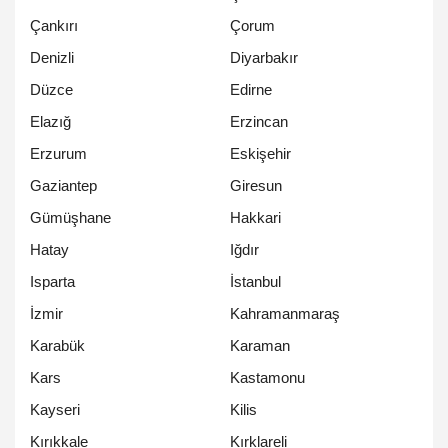
Çankırı
Çorum
Denizli
Diyarbakır
Düzce
Edirne
Elazığ
Erzincan
Erzurum
Eskişehir
Gaziantep
Giresun
Gümüşhane
Hakkari
Hatay
Iğdır
Isparta
İstanbul
İzmir
Kahramanmaraş
Karabük
Karaman
Kars
Kastamonu
Kayseri
Kilis
Kırıkkale
Kırklareli