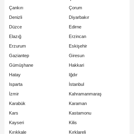
Çankırı
Çorum
Denizli
Diyarbakır
Düzce
Edirne
Elazığ
Erzincan
Erzurum
Eskişehir
Gaziantep
Giresun
Gümüşhane
Hakkari
Hatay
Iğdır
Isparta
İstanbul
İzmir
Kahramanmaraş
Karabük
Karaman
Kars
Kastamonu
Kayseri
Kilis
Kırıkkale
Kırklareli