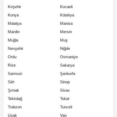
Kırşehir
Kocaeli
Konya
Kütahya
Malatya
Manisa
Mardin
Mersin
Muğla
Muş
Nevşehir
Niğde
Ordu
Osmaniye
Rize
Sakarya
Samsun
Şanlıurfa
Siirt
Sinop
Şırnak
Sivas
Tekirdağ
Tokat
Trabzon
Tunceli
Uşak
Van