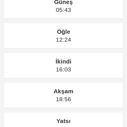
Güneş
05:43
Öğle
12:24
İkindi
16:03
Akşam
18:56
Yatsı