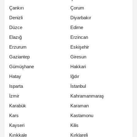
Çankırı
Çorum
Denizli
Diyarbakır
Düzce
Edirne
Elazığ
Erzincan
Erzurum
Eskişehir
Gaziantep
Giresun
Gümüşhane
Hakkari
Hatay
Iğdır
Isparta
İstanbul
İzmir
Kahramanmaraş
Karabük
Karaman
Kars
Kastamonu
Kayseri
Kilis
Kırıkkale
Kırklareli