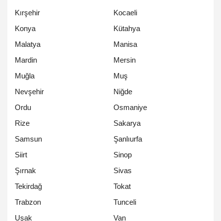
Kırşehir
Kocaeli
Konya
Kütahya
Malatya
Manisa
Mardin
Mersin
Muğla
Muş
Nevşehir
Niğde
Ordu
Osmaniye
Rize
Sakarya
Samsun
Şanlıurfa
Siirt
Sinop
Şırnak
Sivas
Tekirdağ
Tokat
Trabzon
Tunceli
Uşak
Van