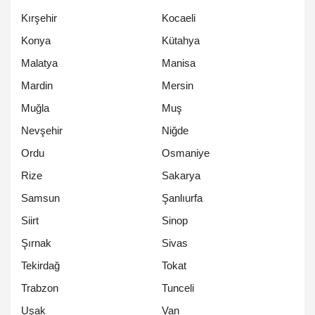
Kırşehir
Kocaeli
Konya
Kütahya
Malatya
Manisa
Mardin
Mersin
Muğla
Muş
Nevşehir
Niğde
Ordu
Osmaniye
Rize
Sakarya
Samsun
Şanlıurfa
Siirt
Sinop
Şırnak
Sivas
Tekirdağ
Tokat
Trabzon
Tunceli
Uşak
Van